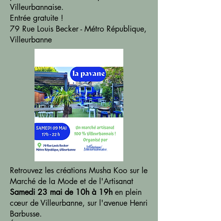
Villeurbannaise.
Entrée gratuite !
79 Rue Louis Becker - Métro République,
Villeurbanne
Retrouvez les créations Musha Koo sur le
Marché de la Mode et de l'Artisanat
Samedi 23 mai de 10h à 19h
en plein
cœur de Villeurbanne, sur l'avenue Henri
Barbusse.