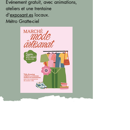
Événement gratuit, avec animations,
ateliers et une trentaine
d'
exposant.es
locaux.
Métro Gratte-ciel