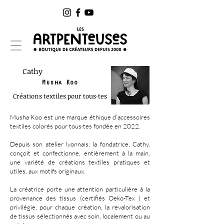
Cathy
Musha Koo
Créations textiles pour tous·tes
Musha Koo est une marque éthique d’accessoires
textiles colorés pour tous·tes fondée en 2022.
Depuis son atelier lyonnais, la fondatrice, Cathy,
conçoit et confectionne, entièrement à la main,
une variété de créations textiles pratiques et
utiles, aux motifs originaux.
La créatrice porte une attention particulière à la
provenance des tissus (certifiés Oeko-Tex ) et
privilégie, pour chaque création, la revalorisation
de tissus sélectionnés avec soin, localement ou au