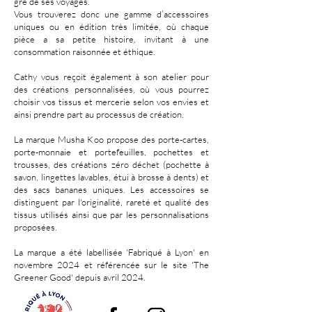
gré de ses voyages.
Vous trouverez donc une gamme d’accessoires
uniques ou en édition très limitée, où chaque
pièce a sa petite histoire, invitant à une
consommation raisonnée et éthique.
Cathy vous reçoit également à son atelier pour
des créations personnalisées, où vous pourrez
choisir vos tissus et mercerie selon vos envies et
ainsi prendre part au processus de création.
La marque Musha Koo propose des porte-cartes,
porte-monnaie et portefeuilles, pochettes et
trousses, des créations zéro déchet
(pochette à
savon, lingettes lavables, étui à brosse à dents) et
des sacs bananes uniques. Les accessoires se
distinguent par l'originalité, rareté et qualité des
tissus utilisés ainsi que par les personnalisations
proposées.
La marque a été labellisée 'Fabriqué à Lyon' en
novembre 2024 et référencée sur le site 'The
Greener Good' depuis avril 2024.