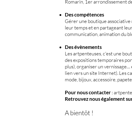
Romarin, 1er arrondissement de 
Des compétences
Gérer une boutique associative 
leur temps et en partageant leur
communication, animation du blo
Des évènements
Les artpenteuses, c'est une bout
des expositions temporaires ponc
plus), organiser un vernissage… e
lien vers un site Internet). Le
mode, bijoux, accessoire, papeteri
Pour nous contacter
:
artpent
Retrouvez nous également su
A bientôt !