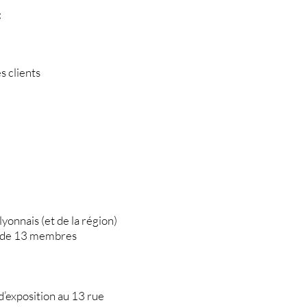
:
s clients
yonnais (et de la région)
nt de 13 membres
 d’exposition au 13 rue